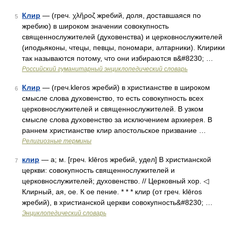
Клир
— (греч. χλἥροζ жребий, доля, доставшаяся по
5
жребию) в широком значении совокупность
священнослужителей (духовенства) и церковнослужителей
(иподьяконы, чтецы, певцы, пономари, алтарники). Клирики
так называются потому, что они избираются в&#8230; …
Российский гуманитарный энциклопедический словарь
Клир
— (греч.kleros жребий) в христианстве в широком
6
смысле слова духовенство, то есть совокупность всех
церковнослужителей и священнослужителей. В узком
смысле слова духовенство за исключением архиерея. В
раннем христианстве клир апостольское призвание …
Религиозные термины
клир
— а; м. [греч. klēros жребий, удел] В христианской
7
церкви: совокупность священнослужителей и
церковнослужителей; духовенство. // Церковный хор. ◁
Клирный, ая, ое. К ое пение. * * * клир (от греч. klēros
жребий), в христианской церкви совокупность&#8230; …
Энциклопедический словарь