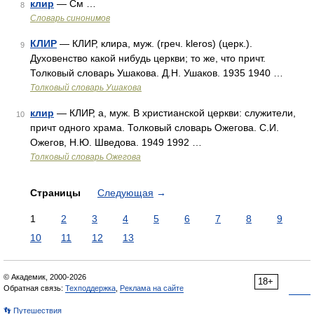
клир
— См …
8
Словарь синонимов
КЛИР
— КЛИР, клира, муж. (греч. kleros) (церк.).
9
Духовенство какой нибудь церкви; то же, что причт.
Толковый словарь Ушакова. Д.Н. Ушаков. 1935 1940 …
Толковый словарь Ушакова
клир
— КЛИР, а, муж. В христианской церкви: служители,
10
причт одного храма. Толковый словарь Ожегова. С.И.
Ожегов, Н.Ю. Шведова. 1949 1992 …
Толковый словарь Ожегова
Страницы
Следующая
→
1
2
3
4
5
6
7
8
9
10
11
12
13
© Академик, 2000-2026
18+
Обратная связь:
Техподдержка
,
Реклама на сайте
👣 Путешествия