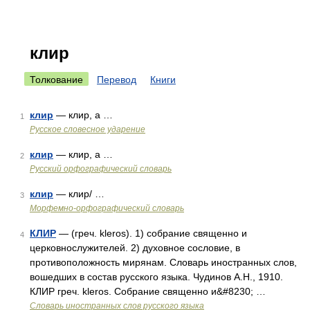
клир
Толкование
Перевод
Книги
клир
— клир, а …
1
Русское словесное ударение
клир
— клир, а …
2
Русский орфографический словарь
клир
— клир/ …
3
Морфемно-орфографический словарь
КЛИР
— (греч. kleros). 1) собрание священно и
4
церковнослужителей. 2) духовное сословие, в
противоположность мирянам. Словарь иностранных слов,
вошедших в состав русского языка. Чудинов А.Н., 1910.
КЛИР греч. kleros. Собрание священно и&#8230; …
Словарь иностранных слов русского языка